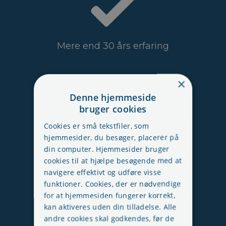
Mere end 30 års erfaring
×
Denne hjemmeside
bruger cookies
Cookies er små tekstfiler, som
hjemmesider, du besøger, placerer på
Certificeret af Arbejdstilsynet
din computer. Hjemmesider bruger
cookies til at hjælpe besøgende med at
navigere effektivt og udføre visse
funktioner. Cookies, der er nødvendige
for at hjemmesiden fungerer korrekt,
kan aktiveres uden din tilladelse. Alle
andre cookies skal godkendes, før de