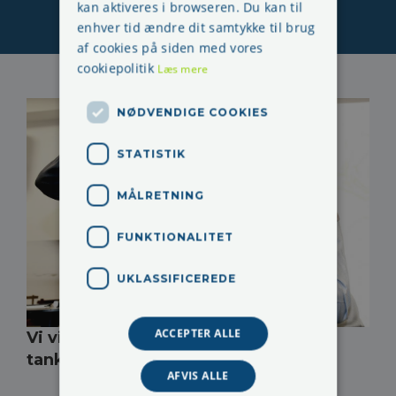
kan aktiveres i browseren. Du kan til
Skræddersyede kurser
enhver tid ændre dit samtykke til brug
af cookies på siden med vores
cookiepolitik
Læs mere
NØDVENDIGE COOKIES
STATISTIK
MÅLRETNING
FUNKTIONALITET
UKLASSIFICEREDE
ACCEPTER ALLE
Vi vil gerne forstyrre deltagernes
tankegang - men ikke overtage den.
AFVIS ALLE