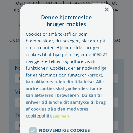
løsning du leder efter, kan vi tilbyde et 
×
skræddersyet tilbud, der passer til dine 
Denne hjemmeside
behov. 
bruger cookies
Kontakt os i dag, og få et hurtigt og 
uforpligtende tilbud, som giver dig 
Cookies er små tekstfiler, som
overblik og tryghed i din beslutning. Vi ser 
hjemmesider, du besøger, placerer på
frem til at høre fra dig!
din computer. Hjemmesider bruger
cookies til at hjælpe besøgende med at
navigere effektivt og udføre visse
funktioner. Cookies, der er nødvendige
Navn:
*
for at hjemmesiden fungerer korrekt,
kan aktiveres uden din tilladelse. Alle
andre cookies skal godkendes, før de
Virksomhed:
kan aktiveres i browseren. Du kan til
enhver tid ændre dit samtykke til brug
af cookies på siden med vores
Telefon:
*
cookiepolitik
Læs mere
NØDVENDIGE COOKIES