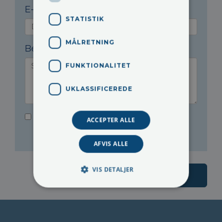
E-mail:
*
STATISTIK
MÅLRETNING
Besked:
FUNKTIONALITET
UKLASSIFICEREDE
Ja tak, jeg ønsker at blive tilmeldt
ACCEPTER ALLE
nyhedsbrev.
AFVIS ALLE
VIS DETALJER
Send besked