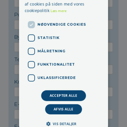
af cookies på siden med vores
cookiepolitik
Læs mere
Postnr.
*
NØDVENDIGE COOKIES
By
*
STATISTIK
MÅLRETNING
Telefon
*
FUNKTIONALITET
UKLASSIFICEREDE
Kontaktperson
*
ACCEPTER ALLE
E-mail til kontaktperson
*
AFVIS ALLE
VIS DETALJER
E-mail til fakturering
*