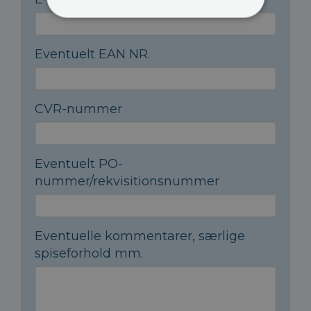
Eventuelt EAN NR.
CVR-nummer
Eventuelt PO-
nummer/rekvisitionsnummer
Eventuelle kommentarer, særlige
spiseforhold mm.