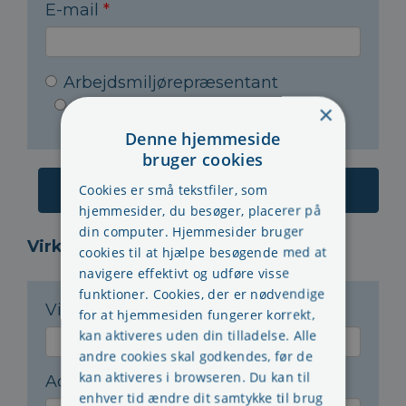
E-mail
*
Arbejdsmiljørepræsentant
Arbejdsleder
Andet
×
Denne hjemmeside
bruger cookies
Cookies er små tekstfiler, som
hjemmesider, du besøger, placerer på
din computer. Hjemmesider bruger
Virksomheden:
cookies til at hjælpe besøgende med at
navigere effektivt og udføre visse
funktioner. Cookies, der er nødvendige
Virksomhedsnavn
*
for at hjemmesiden fungerer korrekt,
kan aktiveres uden din tilladelse. Alle
andre cookies skal godkendes, før de
kan aktiveres i browseren. Du kan til
Adresse
*
enhver tid ændre dit samtykke til brug