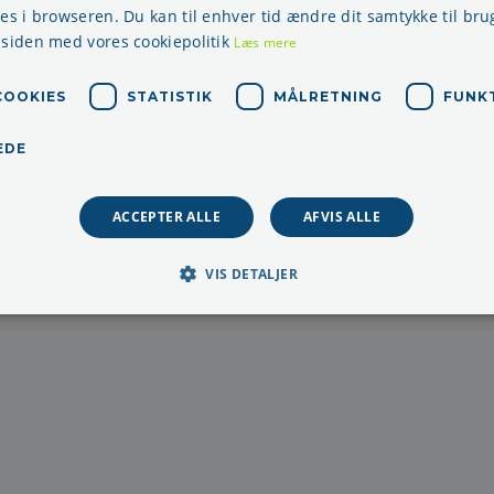
res i browseren. Du kan til enhver tid ændre dit samtykke til bru
 siden med vores cookiepolitik
Læs mere
Telefon: + 45 70 22 45 30
COOKIES
STATISTIK
MÅLRETNING
FUNK
E-mail:
info@aprokom.dk
EDE
Kontortid:
ACCEPTER ALLE
AFVIS ALLE
Mandag - torsdag kl. 08.30-15:00
fredag kl. 08.30 - 14.00
VIS DETALJER