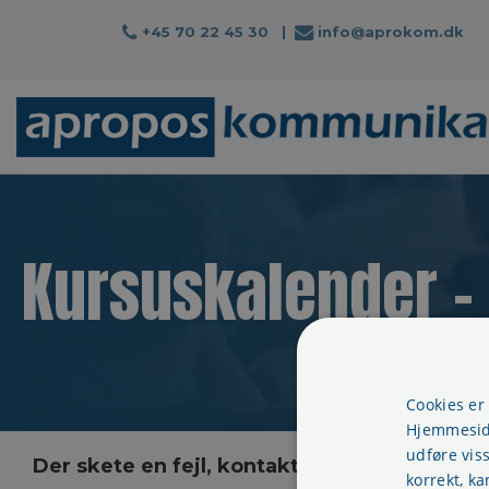
+45 70 22 45 30
|
info@aprokom.dk
Kursuskalender -
Cookies er
Hjemmeside
udføre vis
Der skete en fejl, kontakt os venligst
korrekt, ka