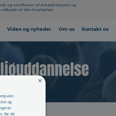
 og certificeret af Arbejdstilsynet og
 udbyder af den lovpligtige
Viden og nyheder
Om os
Kontakt os
iljøuddannelse
×
computer.
tivt og
ungerer
s, før de