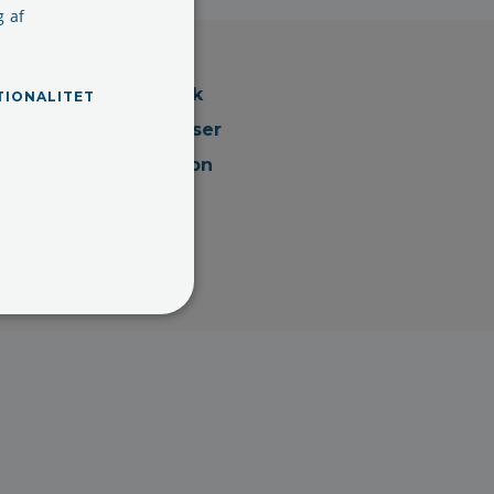
g af
Persondatapolitik
TIONALITET
Handelsbetingelser
Cookieinformation
Arkiv