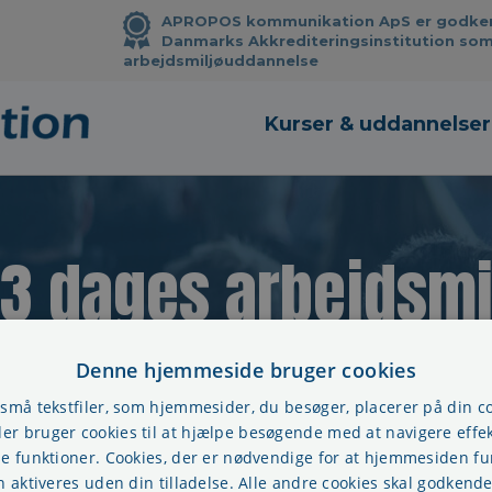
APROPOS kommunikation ApS er godkendt
Danmarks Akkrediteringsinstitution som
arbejdsmiljøuddannelse
Kurser & uddannelser
 3 dages arbejdsm
Denne hjemmeside bruger cookies
 små tekstfiler, som hjemmesider, du besøger, placerer på din 
r bruger cookies til at hjælpe besøgende med at navigere effek
se funktioner. Cookies, der er nødvendige for at hjemmesiden f
n aktiveres uden din tilladelse. Alle andre cookies skal godkende