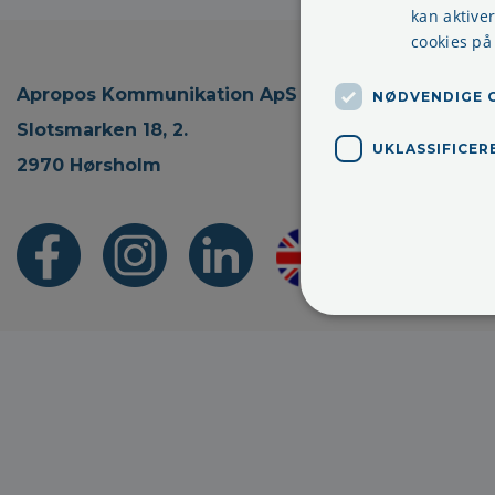
kan aktive
cookies på
Apropos Kommunikation ApS
NØDVENDIGE 
Slotsmarken 18, 2.
UKLASSIFICER
2970 Hørsholm