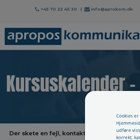
+45 70 22 45 30
|
info@aprokom.dk
Kursuskalender -
Cookies er
Hjemmeside
udføre vis
Der skete en fejl, kontakt os venligst
korrekt, ka