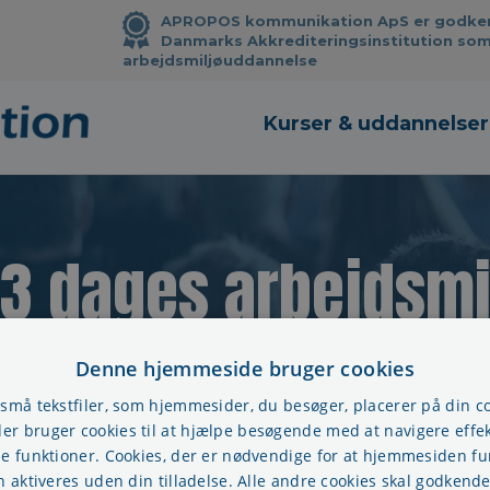
APROPOS kommunikation ApS er godkendt
Danmarks Akkrediteringsinstitution som
arbejdsmiljøuddannelse
Kurser & uddannelser
 3 dages arbejdsm
Denne hjemmeside bruger cookies
 små tekstfiler, som hjemmesider, du besøger, placerer på din 
r bruger cookies til at hjælpe besøgende med at navigere effek
se funktioner. Cookies, der er nødvendige for at hjemmesiden f
n aktiveres uden din tilladelse. Alle andre cookies skal godkende