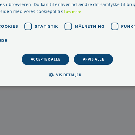
res i browseren. Du kan til enhver tid ændre dit samtykke til bru
 siden med vores cookiepolitik
Læs mere
Telefon: + 45 70 22 45 30
COOKIES
STATISTIK
MÅLRETNING
FUNK
E-mail:
info@aprokom.dk
EDE
Kontortid:
ACCEPTER ALLE
AFVIS ALLE
Mandag - torsdag kl. 08.30-15:00
fredag kl. 08.30 - 14.00
VIS DETALJER