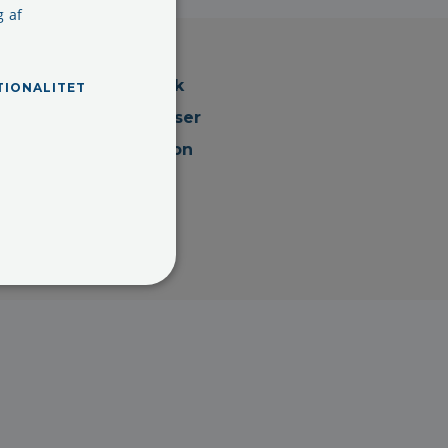
g af
Persondatapolitik
TIONALITET
Handelsbetingelser
Cookieinformation
Arkiv