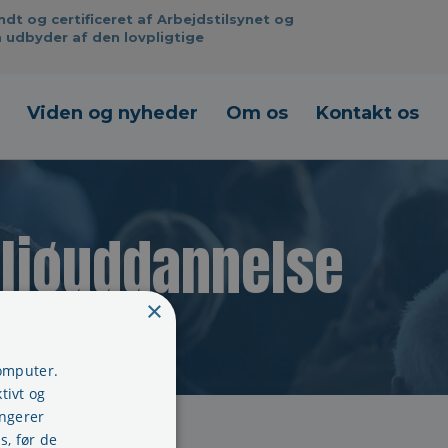
 og certificeret af Arbejdstilsynet og
 udbyder af den lovpligtige
Viden og nyheder
Om os
Kontakt os
iljøuddannelse
×
computer.
tivt og
ungerer
s, før de