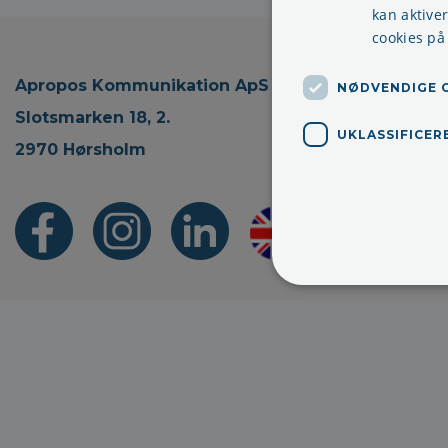
kan aktive
cookies på
Apropos Kommunikation ApS
NØDVENDIGE 
Slotsmarken 18, 2.
UKLASSIFICER
2970 Hørsholm