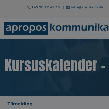
+45 70 22 45 30
|
info@aprokom.dk
Kursuskalender -
Tilmelding