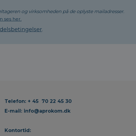
eltageren og virksomheden på de oplyste mailadresser.
n ses her.
delsbetingelser
.
Telefon: + 45 70 22 45 30
E-mail:
info@aprokom.dk
Kontortid: