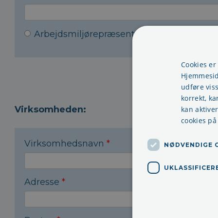
Arbejdsmiljørepræsentant
Arbejdslede
Cookies er
Hjemmeside
udføre vis
korrekt, ka
Virksomheden:
kan aktive
cookies på
Virksomhedsnavn
*
NØDVENDIGE 
UKLASSIFICER
Adresse
*