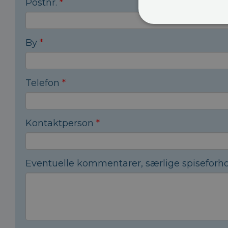
Postnr.
*
By
*
Telefon
*
Kontaktperson
*
Eventuelle kommentarer, særlige spiseforh