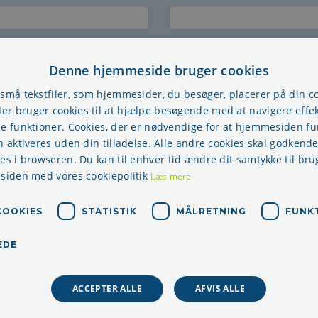
r
Andet
Denne hjemmeside bruger cookies
 små tekstfiler, som hjemmesider, du besøger, placerer på din 
r bruger cookies til at hjælpe besøgende med at navigere effek
se funktioner. Cookies, der er nødvendige for at hjemmesiden f
n aktiveres uden din tilladelse. Alle andre cookies skal godkende
res i browseren. Du kan til enhver tid ændre dit samtykke til bru
 siden med vores cookiepolitik
Læs mere
E-mail til kontaktpers
COOKIES
STATISTIK
MÅLRETNING
FUNK
EDE
E-mail til fakturering
*
ACCEPTER ALLE
AFVIS ALLE