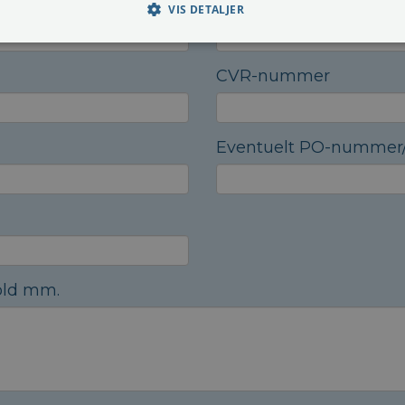
Eventuelt EAN NR.
VIS DETALJER
CVR-nummer
Eventuelt PO-nummer/
old mm.