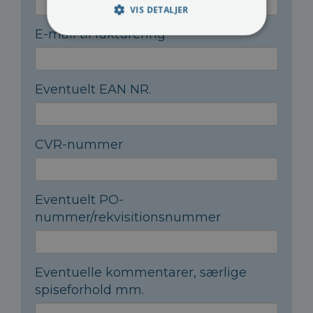
VIS DETALJER
E-mail til fakturering
*
Eventuelt EAN NR.
CVR-nummer
Eventuelt PO-
nummer/rekvisitionsnummer
Eventuelle kommentarer, særlige
spiseforhold mm.