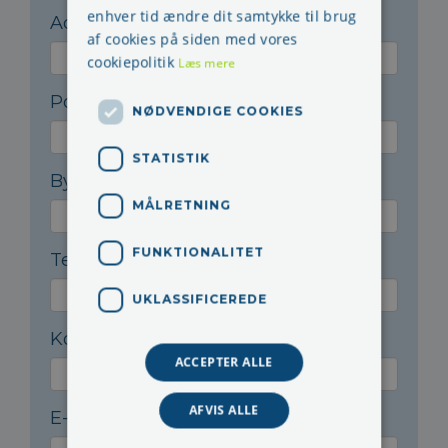
enhver tid ændre dit samtykke til brug
Adresse
*
af cookies på siden med vores
cookiepolitik
Læs mere
Postnr.
*
NØDVENDIGE COOKIES
STATISTIK
By
*
MÅLRETNING
FUNKTIONALITET
Telefon
*
UKLASSIFICEREDE
Kontaktperson
*
ACCEPTER ALLE
AFVIS ALLE
E-mail til kontaktperson
*