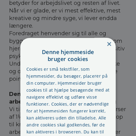
betyder for arbejdslivet og resten af livet.
Når vi er glade, er vi mest effektive, mest
kreative og mindre syge, vi lever endda
længere.
Foredraget henvender sig til alle og
bygger på den banebrydende viden, som
×
hjerneforskningen og forskningen i positiv
Denne hjemmeside
psykologi har bragt frem i de senere år.
bruger cookies
Undervejs får du mulighed for at mærke
Cookies er små tekstfiler, som
og opleve nogle af foredragets vigtigste
hjemmesider, du besøger, placerer på
pointer på dig selv.
din computer. Hjemmesider bruger
cookies til at hjælpe besøgende med at
Den supplerende
navigere effektivt og udføre visse
arbejdsmiljøuddannelse er lovpligtig
funktioner. Cookies, der er nødvendige
Vi tilbyder supplerende arbejdsmiljøkurser
for at hjemmesiden fungerer korrekt,
af 1½ - 2 dags varighed. Kurserne lever op
kan aktiveres uden din tilladelse. Alle
til kravene om den supplerende
andre cookies skal godkendes, før de
arbejdsmiljøuddannelse for medlemmer
kan aktiveres i browseren. Du kan til