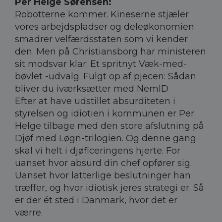
Per Helge Sørensen:
Robotterne kommer. Kineserne stjæler
vores arbejdspladser og deleøkonomien
smadrer velfærdsstaten som vi kender
den. Men på Christiansborg har ministeren
sit modsvar klar: Et spritnyt Væk-med-
bøvlet -udvalg. Fulgt op af pjecen: Sådan
bliver du iværksætter med NemID
Efter at have udstillet absurditeten i
styrelsen og idiotien i kommunen er Per
Helge tilbage med den store afslutning på
Djøf med Løgn-trilogien. Og denne gang
skal vi helt i djøficeringens hjerte. For
uanset hvor absurd din chef opfører sig.
Uanset hvor latterlige beslutninger han
træffer, og hvor idiotisk jeres strategi er. Så
er der ét sted i Danmark, hvor det er
værre.