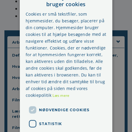
Fyring koster SAS 300.000 kroner
bruger cookies
Betaling i forbindelse med møder
Cookies er små tekstfiler, som
Filmsekvenser fra uddannelsen
hjemmesider, du besøger, placerer på
din computer. Hjemmesider bruger
cookies til at hjælpe besøgende med at
navigere effektivt og udføre visse
Arbejdsmiljøuddannelse
funktioner. Cookies, der er nødvendige
for at hjemmesiden fungerer korrekt,
Definition på en arbejdsgiver, virksomhedsleder,
kan aktiveres uden din tilladelse. Alle
Hvad er en AT-vejledning?
andre cookies skal godkendes, før de
kan aktiveres i browseren. Du kan til
Hvornår skal man lave en APV?
enhver tid ændre dit samtykke til brug
af cookies på siden med vores
Arbejdstid og hviletid
cookiepolitik
Læs mere
Filmsekvenser fra uddannelsen
NØDVENDIGE COOKIES
Læs her om arbejdsskader - som er vundet i
retten
STATISTIK
Filmsekvenser - supplerende