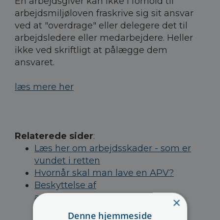
En arbejdsgiver kan ikke i forhold til
arbejdsmiljøloven fraskrive sig sit ansvar
ved at "overdrage" eller delegere det til
arbejdsledere eller medarbejdere. Heller
ikke ved skriftligt at pålægge dem
ansvaret.
læs mere her
Relaterede sider
:
Læs her om arbejdsskader - som er
vundet i retten
Hvornår skal man lave en APV?
Beskyttelse af
arbejdsmiljørepræsentanten -
×
herunder fyring
Denne hjemmeside