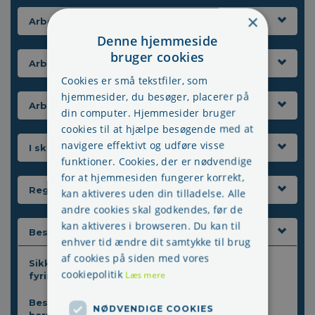
×
Arbejdsgiverens ansvar
Denne hjemmeside
bruger cookies
Arbejdsmiljøgruppen
Cookies er små tekstfiler, som
hjemmesider, du besøger, placerer på
Arbejdsmiljørepræsentant
din computer. Hjemmesider bruger
cookies til at hjælpe besøgende med at
navigere effektivt og udføre visse
I skal I AMO følgende
funktioner. Cookies, der er nødvendige
for at hjemmesiden fungerer korrekt,
Regelsættet
kan aktiveres uden din tilladelse. Alle
andre cookies skal godkendes, før de
kan aktiveres i browseren. Du kan til
Beskyttelse af arbejdsmiljørepræsentant
enhver tid ændre dit samtykke til brug
af cookies på siden med vores
Sikkerhedsrepræsentanter er beskyttet ved
cookiepolitik
Læs mere
fyring
Beskyttelse af arbejdsmiljørepræsentanten -
NØDVENDIGE COOKIES