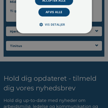
ACCEPTER ALLE
Middellevealder februar 2013
Ti gode råd mod stress
AFVIS ALLE
VIS DETALJER
Hjertesygdomme
Tinitus
Hold dig opdateret - tilmeld
dig vores nyhedsbrev
Hold dig up-to-date med nyheder om
arbejdsmiljø, ledelse og kommunikation og