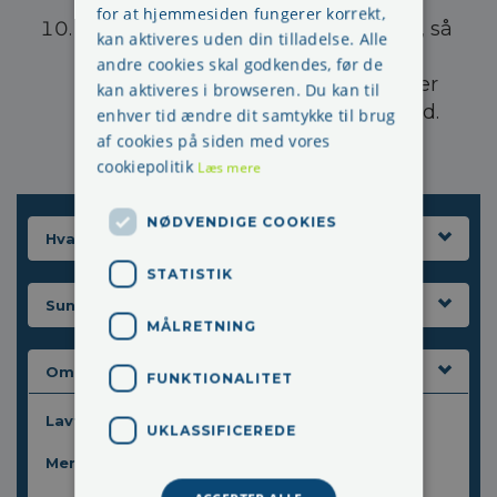
for at hjemmesiden fungerer korrekt,
Kig på himmelen
. Er det godt vejr, så
kan aktiveres uden din tilladelse. Alle
læg dig på græsset, se op på den
andre cookies skal godkendes, før de
klare himmel, og lad positive tanker
kan aktiveres i browseren. Du kan til
og billeder drive igennem dit hoved.
enhver tid ændre dit samtykke til brug
af cookies på siden med vores
cookiepolitik
Læs mere
NØDVENDIGE COOKIES
Hvad kan du gøre
STATISTIK
Sundhedsfremme
MÅLRETNING
Om sygdom og levealder
FUNKTIONALITET
Lavt sygefravær i Danmark
UKLASSIFICEREDE
Mere fokus på udbrændthed i Sverige