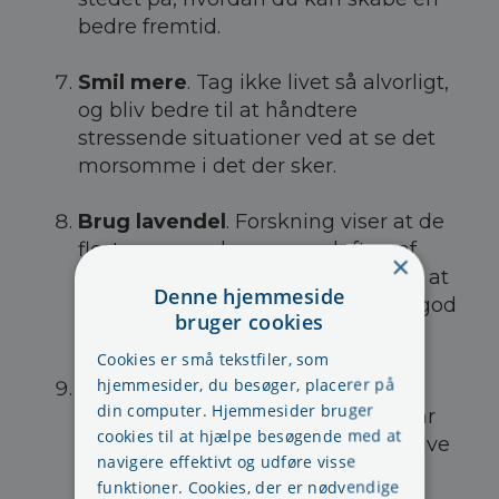
bedre fremtid.
Smil mere
. Tag ikke livet så alvorligt,
og bliv bedre til at håndtere
stressende situationer ved at se det
morsomme i det der sker.
Brug lavendel
. Forskning viser at de
fleste mennesker synes, duften af
×
lavendel er særlig afslappende, og at
Denne hjemmeside
den også hjælper dem til at få en god
bruger cookies
nats søvn.
Cookies er små tekstfiler, som
hjemmesider, du besøger, placerer på
Træn kroppen.
Træning øger
din computer. Hjemmesider bruger
produktionen af endorfiner, som får
cookies til at hjælpe besøgende med at
dig til at føle dig bedre tilpas og blive
navigere effektivt og udføre visse
mere afslappet.
funktioner. Cookies, der er nødvendige