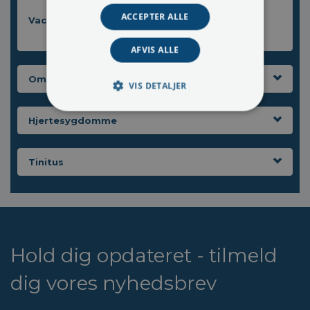
ACCEPTER ALLE
Vaccinationer
AFVIS ALLE
Om sygdom og levealder
VIS DETALJER
Hjertesygdomme
Tinitus
Hold dig opdateret - tilmeld
dig vores nyhedsbrev