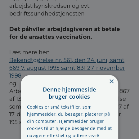
arbejdstilsynskredsen og evt.
bedriftssundhedstjenesten.
Det påhviler arbejdsgiveren at betale
for de ansattes vaccination.
Læs mere her:
Bekendtgørelse nr. 561, den 24. juni, samt
669 7. august 1995 samt 831 27. november
1998
×
og
Denne hjemmeside
Arbejdsministeriets bekendtgørelse nr. 867
bruger cookies
af 13. oktober 1994 om arbejdets udførelse
som ændret ved bekendtgørelse nr. 1017 af
Cookies er små tekstfiler, som
hjemmesider, du besøger, placerer på
17. december 1997 og bekendtgørelse nr.
din computer. Hjemmesider bruger
195 af 20. marts 2000.
cookies til at hjælpe besøgende med at
navigere effektivt og udføre visse