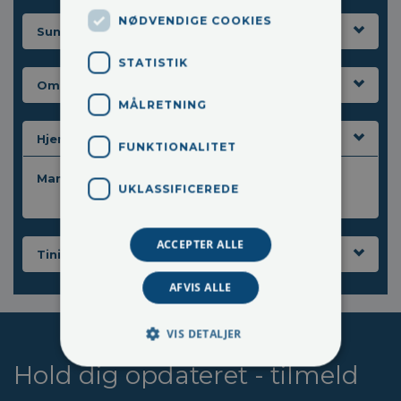
NØDVENDIGE COOKIES
Sundhedsfremme
STATISTIK
Om sygdom og levealder
MÅLRETNING
Hjertesygdomme
FUNKTIONALITET
Mange danskere kan undgå blodpropper
UKLASSIFICEREDE
ACCEPTER ALLE
Tinitus
AFVIS ALLE
VIS DETALJER
Hold dig opdateret - tilmeld