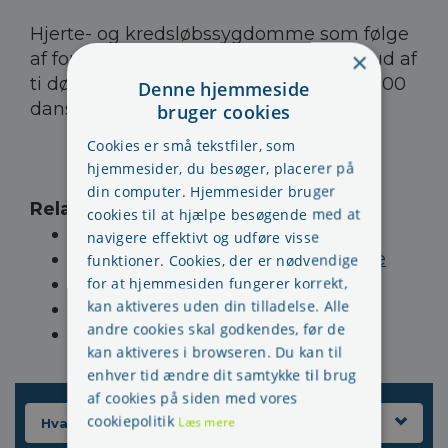
Hjerte- og kredsløbssygdomme som følge
×
af forsnævrede blodårer er skyld i fire ud af
ti dødsfald og koster årligt op imod 15.000
Denne hjemmeside
danskere livet.
bruger cookies
Cookies er små tekstfiler, som
hjemmesider, du besøger, placerer på
din computer. Hjemmesider bruger
Relaterede sider
:
cookies til at hjælpe besøgende med at
Blodtryk måles bedst hjemme
navigere effektivt og udføre visse
Drop pillerne hvis du ikke kan sove
funktioner. Cookies, der er nødvendige
Et enkelt blodtryk er for lidt
for at hjemmesiden fungerer korrekt,
kan aktiveres uden din tilladelse. Alle
Blodpropper kan spores i tide
andre cookies skal godkendes, før de
Blodprop og hjerneblødning
kan aktiveres i browseren. Du kan til
enhver tid ændre dit samtykke til brug
af cookies på siden med vores
cookiepolitik
Læs mere
Hvad kan du gøre