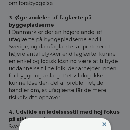
om forebyggelse.
3. Øge andelen af faglærte på
byggepladserne
I Danmark er der en højere andel af
ufaglærte på byggepladserne end i
Sverige, og da ufaglærte rapporterer et
højere antal ulykker end faglærte, kunne
en enkel og logisk løsning være at tilbyde
uddannelse til de folk, der arbejder inden
for bygge og anlæg. Det vil dog ikke
kunne løse den del af problemet, der
handler om, at ufaglærte får de mere
risikofyldte opgaver.
4. Udvikle en ledelsesstil med høj fokus
på sikkerhed
×
Svenske ledere praktiserer en mere