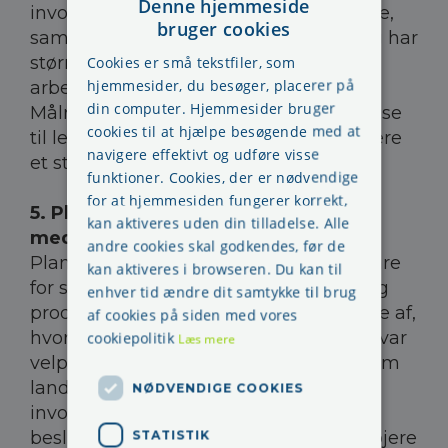
Denne hjemmeside
involverende ledelsesstil end de danske,
bruger cookies
samtidig er de mere bureaukratiske og har
større fokus på at overholde gældende
Cookies er små tekstfiler, som
hjemmesider, du besøger, placerer på
arbejdsmiljøregler og procedurer.
din computer. Hjemmesider bruger
Målrettet uddannelse i sikkerhedsledelse
cookies til at hjælpe besøgende med at
til ledere i byggebranchen vil derfor være
navigere effektivt og udføre visse
et sted, man kan sætte ind.
funktioner. Cookies, der er nødvendige
for at hjemmesiden fungerer korrekt,
5. Planlægning og involvering af
kan aktiveres uden din tilladelse. Alle
medarbejdere
andre cookies skal godkendes, før de
Planlægning er en vigtig faktor ikke bare
kan aktiveres i browseren. Du kan til
for sikkerhed, men også for økonomi og
enhver tid ændre dit samtykke til brug
produktivitet. Håndværkernes oplevelse af,
af cookies på siden med vores
hvorvidt det byggeri, de arbejdede på, var
cookiepolitik
Læs mere
velplanlagt, adskilte sig markant mellem
landene. Når håndværkerne blev
NØDVENDIGE COOKIES
involveret i planlægning og
beslutningstagning, oplevede de en højere
STATISTIK