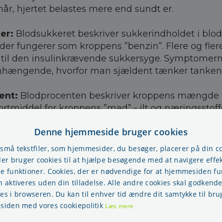
når, hjertet belastes mere end sundt er.
er:
Blodsukkeret beskriver sukkerindholdet i blo
 der fungerer som kroppens ”benzin”. Flere og fler
t til den insulinkrævende sukkersyge. Symptomern
ngende, hvorfor man sjældent tænker tanken at
ent:
Blodprocenten beskriver kroppens mængde a
ortmiddel for kroppens ”mad” - ilt og næringsstoff
odprocent betyder ofte, at kroppen ikke producere
Denne hjemmeside bruger cookies
an kan have en følelse af træthed og manglende o
nten oftest reguleres via vitaminer og mineraler.
 små tekstfiler, som hjemmesider, du besøger, placerer på din 
r bruger cookies til at hjælpe besøgende med at navigere effek
l
: Kolesteroltallet beskriver den mængde fedt, blo
se funktioner. Cookies, der er nødvendige for at hjemmesiden f
fast i blodårerne samt hjertets ”egne” blodkar, h
n aktiveres uden din tilladelse. Alle andre cookies skal godkende
res i browseren. Du kan til enhver tid ændre dit samtykke til bru
 bliver til åreforkalkning.
 siden med vores cookiepolitik
Læs mere
kolesterol kan være skadeligt for helbredet og i m
ligt at sænke kolesteroltallet uden voldsomme æn