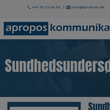
+45 70 22 45 30
|
info@aprokom.dk
Sundhedsundersø
Sund