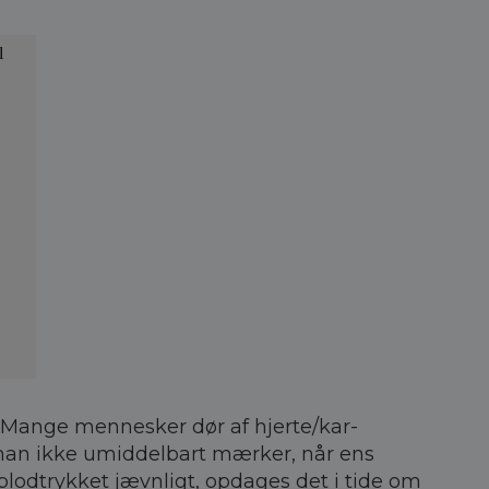
. Mange mennesker dør af hjerte/kar-
t man ikke umiddelbart mærker, når ens
s blodtrykket jævnligt, opdages det i tide om