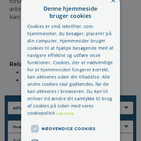
×
forslag til løsninger på deres
Denne hjemmeside
arbejdsmiljøproblemer. Løsninger, som
bruger cookies
kan bruges af arbejdsmiljøgruppen.
Cookies er små tekstfiler, som
hjemmesider, du besøger, placerer på
din computer. Hjemmesider bruger
cookies til at hjælpe besøgende med at
navigere effektivt og udføre visse
funktioner. Cookies, der er nødvendige
Relaterede sider
:
for at hjemmesiden fungerer korrekt,
Sikkerhedsrundering
kan aktiveres uden din tilladelse. Alle
Efter sikkerhedsrunden
andre cookies skal godkendes, før de
kan aktiveres i browseren. Du kan til
enhver tid ændre dit samtykke til brug
af cookies på siden med vores
APV
cookiepolitik
Læs mere
Hvem skal gøre hvad og hvorfor
NØDVENDIGE COOKIES
Tal med kolleger