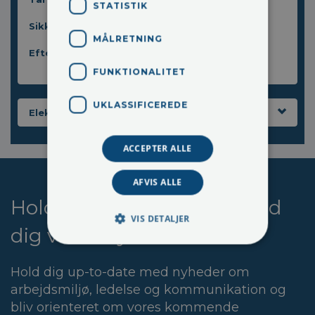
STATISTIK
Sikkerhedsrundering
MÅLRETNING
Efter sikkerhedsrunden
FUNKTIONALITET
UKLASSIFICEREDE
Elektronisk APV
ACCEPTER ALLE
AFVIS ALLE
Hold dig opdateret - tilmeld
VIS DETALJER
dig vores nyhedsbrev
Hold dig up-to-date med nyheder om
arbejdsmiljø, ledelse og kommunikation og
bliv orienteret om vores kommende