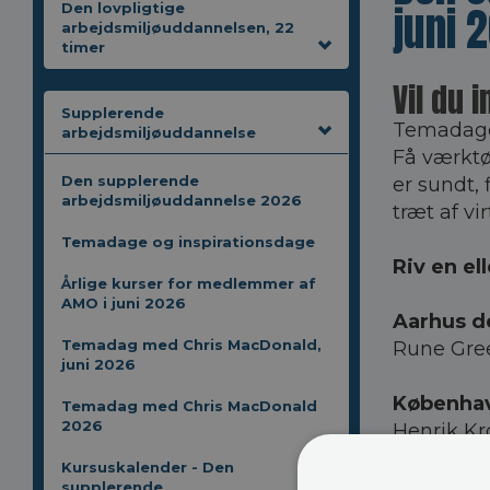
juni 
Den lovpligtige
arbejdsmiljøuddannelsen, 22
timer
Vil du i
Supplerende
Temadage 
arbejdsmiljøuddannelse
Få værktø
Den supplerende
er sundt, 
arbejdsmiljøuddannelse 2026
træt af vi
Temadage og inspirationsdage
Riv en el
Årlige kurser for medlemmer af
AMO i juni 2026
Aarhus d
Temadag med Chris MacDonald,
Rune Gre
juni 2026
Københav
Temadag med Chris MacDonald
2026
Henrik Kr
Kursuskalender - Den
Københav
supplerende