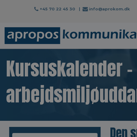
+45 70 22 45 30
|
info@aprokom.dk
Kursuskalender -
arbejdsmiljøudda
Den s