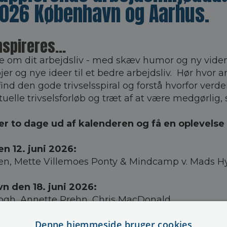
2026 København og Aarhus.
nspireres...
om dit arbejdsliv - med skæv humor og ny vide
jer og nye ideer til et bedre arbejdsliv. Hør hvor
find den gode trivselsspiral og forstå hvorfor ver
rtuelle trivselsforløb og træt af at være medgørlig, 
ler to dage ud af kalenderen og få en oplevels
en 12. juni 2026:
en
,
Mette Villemoes Ponty
& Mindcamp v.
Mads Hy
n den 18. juni 2026:
ogh,
Annette Prehn,
Chris MacDonald
Denne hjemmeside bruger cookies
n den 19. juni 2026: