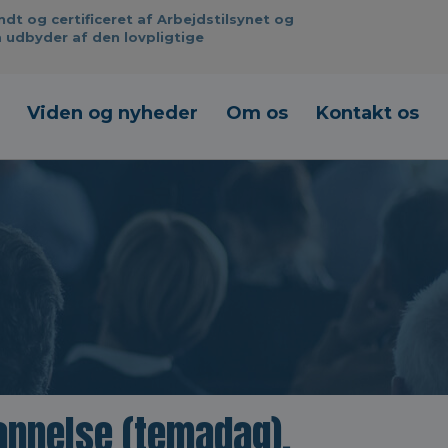
 og certificeret af Arbejdstilsynet og
 udbyder af den lovpligtige
Viden og nyheder
Om os
Kontakt os
annelse (temadag),