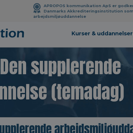
APROPOS kommunikation ApS er godkendt
Danmarks Akkrediteringsinstitution som
arbejdsmiljøuddannelse
Kurser & uddannelser
 Den supplerende
nnelse (temadag)
upplerende arbejdsmiljøudd