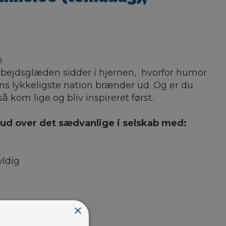
n
 arbejdsglæden sidder i hjernen, hvorfor humor
dens lykkeligste nation brænder ud. Og er du
så kom lige og bliv inspireret først.
e ud over det sædvanlige i selskab med:
ldig
×