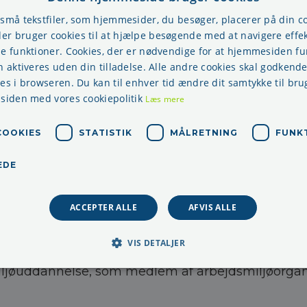
en,
Mette Villemoes Ponty
& Mindcamp v.
Mads Hy
 små tekstfiler, som hjemmesider, du besøger, placerer på din 
r bruger cookies til at hjælpe besøgende med at navigere effek
 4 personer - deltager den 5 person gratis
.
Vi glæ
se funktioner. Cookies, der er nødvendige for at hjemmesiden f
n aktiveres uden din tilladelse. Alle andre cookies skal godkende
lerende arbejdsmiljøuddannelse er lovpligtig
res i browseren. Du kan til enhver tid ændre dit samtykke til bru
 siden med vores cookiepolitik
er supplerende arbejdsmiljøkurser af 1½ - 2 dags v
Læs mere
de arbejdsmiljøuddannelse for medlemmer af ar
ganisationer.
COOKIES
STATISTIK
MÅLRETNING
FUNK
/temadagene er kompetencegivende.
EDE
r for alle som arbejder med arbejdsmiljø - samt al
æde.
ACCEPTER ALLE
AFVIS ALLE
ommunikations supplerende arbejdsmiljøuddanne
VIS DETALJER
avene om uddannelse for medlemmer af arbejdsmilj
ljøuddannelse, som medlem af arbejdsmiljøorgan