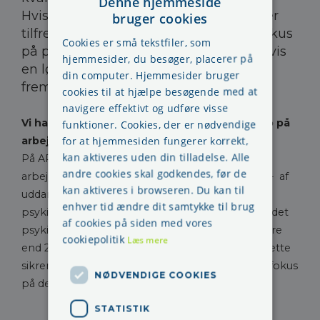
Denne hjemmeside
Hvis deltagerne og underviserne ikke er
bruger cookies
tilfredse med kursusstedet sætter vi fokus
Cookies er små tekstfiler, som
på problemet for at finde en løsning. Hvis
hjemmesider, du besøger, placerer på
en løsning ikke kan opnås vil vi ikke
din computer. Hjemmesider bruger
fremover benytte kursusstedet.
cookies til at hjælpe besøgende med at
navigere effektivt og udføre visse
Vi har også fokus på det psykiske arbejdsmiljø på
funktioner. Cookies, der er nødvendige
for at hjemmesiden fungerer korrekt,
arbejdsmiljøuddannelsen
kan aktiveres uden din tilladelse. Alle
På APROPOS kommunikations
andre cookies skal godkendes, før de
arbejdsmiljøuddannelse fokusere vi en halv dag - af
kan aktiveres i browseren. Du kan til
uddannelsens tre dages undervisning på det
enhver tid ændre dit samtykke til brug
psykiske arbejdsmiljø. Her vil der være fokus på det
af cookies på siden med vores
psykiske arbejdsmiljø. Vores undervisere har mere
cookiepolitik
Læs mere
end 20 års erfaring i det psykiske arbejdsmiljø, dette
sikrer et højt fagligt niveau i uddannelsens med fokus
NØDVENDIGE COOKIES
på det psykiske arbejdsmiljø.
STATISTIK