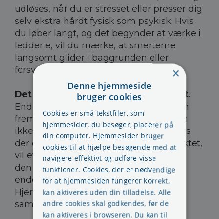
udløses, når du er stresset eller presser dig
selv ekstra hårdt fysisk som psykisk. Hvis
du løber langt, og det begynder at værke i
leddene, vil du mærke, at smerterne
langsomt glider i baggrunden eller
forsvinder igen.
×
Denne hjemmeside
Det er endorfinerne, der gør miraklet
.
bruger cookies
Endorfiner gør dig også glad, og du kan
Cookies er små tekstfiler, som
fremkalde dem, hvis du griner. Så glem
hjemmesider, du besøger, placerer på
ikke humoren i din dagligdag, men hvis
din computer. Hjemmesider bruger
der er for lidt at grine af i udgangspunktet,
cookies til at hjælpe besøgende med at
vil et kunstigt og konstrueret grin have
navigere effektivt og udføre visse
den samme effekt på
funktioner. Cookies, der er nødvendige
endorfinproduktionen som ægte latter.
for at hjemmesiden fungerer korrekt,
Hjernen er ikke så kræsen i den
kan aktiveres uden din tilladelse. Alle
andre cookies skal godkendes, før de
sammenhæng.
kan aktiveres i browseren. Du kan til