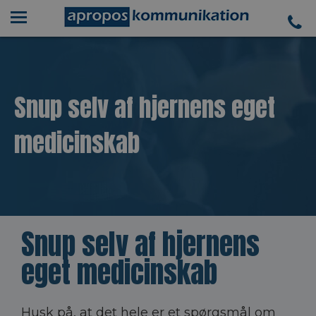
Snup selv af hjernens eget
medicinskab
Snup selv af hjernens
eget medicinskab
Husk på, at det hele er et spørgsmål om