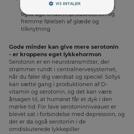
VIS DETALJER
kram, latter og tid med venner kan
også øge endorfinproduktionen og
fremme følelsen af glæde og
tilknytning.
Gode minder kan give mere serotonin
- er kroppens eget lykkehormon
Serotonin er en neurotransmitter, der
strømmer rundt i centralnervesystemet,
når du føler dig værdsat og speciel. Sollys
kan sætte gang i produktionen af D-
vitamin og serotonin, og det kan være
årsagen til, at humøret får et dyk i den
mørke tid. For lave serotoninniveauer er
blevet sat i forbindelse med depression, og
der er da også serotonin i de
omdiskuterede lykkepiller.