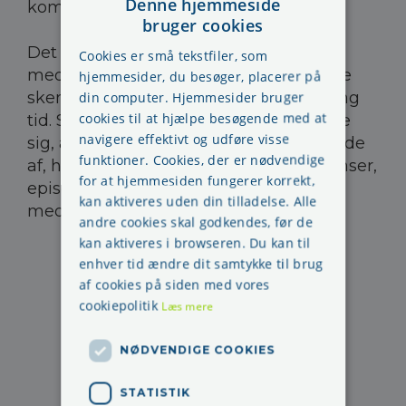
Denne hjemmeside
kombinerer de to metoder.
bruger cookies
Det vigtigste er, at det skal være let for
Cookies er små tekstfiler, som
medarbejderne at komme til at udfylde
hjemmesider, du besøger, placerer på
skemaerne, og det må ikke tage for lang
din computer. Hjemmesider bruger
cookies til at hjælpe besøgende med at
tid. Samtidig skal man selvfølgelig sikre
navigere effektivt og udføre visse
sig, at oplysningerne giver et godt billede
funktioner. Cookies, der er nødvendige
af, hvad der skete – og af de konsekvenser,
for at hjemmesiden fungerer korrekt,
episoden umiddelbart havde for
kan aktiveres uden din tilladelse. Alle
medarbejderen.
andre cookies skal godkendes, før de
kan aktiveres i browseren. Du kan til
enhver tid ændre dit samtykke til brug
af cookies på siden med vores
cookiepolitik
Læs mere
NØDVENDIGE COOKIES
STATISTIK