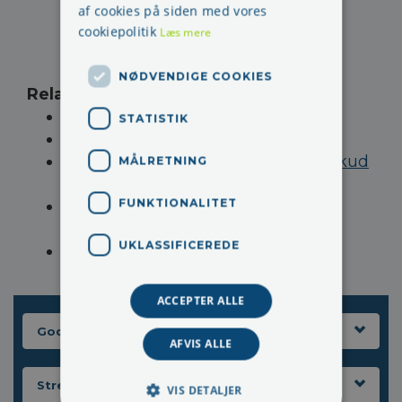
af cookies på siden med vores
cookiepolitik
Læs mere
NØDVENDIGE COOKIES
Relaterede sider
:
De mest stressende job
STATISTIK
Kvinder er mest stressede
Du kan ikke indhente søvnunderskud
MÅLRETNING
på en weekend
FUNKTIONALITET
Stress knækker ambitiøse unge
kvinder
UKLASSIFICEREDE
Stress rammer især kvinder
ACCEPTER ALLE
Gode fif til dig
AFVIS ALLE
Stress
VIS DETALJER