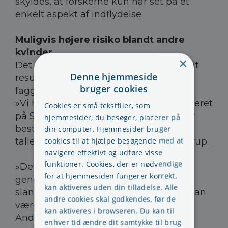
skyldes, at forskerne kun har set på et
enkelt aspekt af indflydelse.
Muligvis højere risiko blandt andre
kvinder
×
Det åbner for spørgsmålet om, hvor vidt
Denne hjemmeside
resultaterne kan overføres til andre
bruger cookies
faggrupper end bare sygeplejersker.
»Vi har lavet mange undersøgelser baseret
Cookies er små tekstfiler, som
på Sygeplejerskekohorten, og vi mener
hjemmesider, du besøger, placerer på
bestemt, at man godt kan generalisere
din computer. Hjemmesider bruger
cookies til at hjælpe besøgende med at
tallene,« fortæller Yrsa Andersen Hundrup.
navigere effektivt og udføre visse
funktioner. Cookies, der er nødvendige
»Det er endda sådan, at sygeplejersker
for at hjemmesiden fungerer korrekt,
generelt lever lidt sundere og er lidt
kan aktiveres uden din tilladelse. Alle
slankere end andre. Så andre kvinder kan
andre cookies skal godkendes, før de
være endnu hårdere ramt,« slutter Yrsa
kan aktiveres i browseren. Du kan til
Andersen Hundrup.
enhver tid ændre dit samtykke til brug