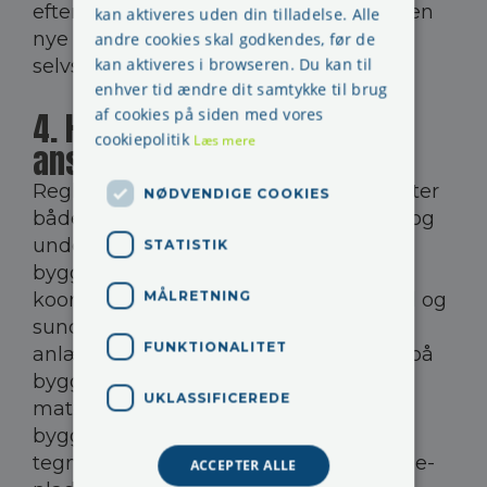
efterfølgende arbejde med at opføre den
kan aktiveres uden din tilladelse. Alle
nye bygning er udbudt som et
andre cookies skal godkendes, før de
kan aktiveres i browseren. Du kan til
selvstændigt byggeprojekt.
enhver tid ændre dit samtykke til brug
af cookies på siden med vores
4. Hvad omfatter bygherrens
cookiepolitik
Læs mere
ansvar?
Reglerne om bygherrens ansvar omfatter
NØDVENDIGE COOKIES
både koordinering under projektering og
under byggeprocessen. Under
STATISTIK
byggeprocessen skal bygherrens
MÅLRETNING
koordinator både koordinere sikkerhed og
sundhed ved selve bygge- eller
FUNKTIONALITET
anlægsarbejdet og ved andet arbejde på
bygge- eller anlægspladsen som fx
UKLASSIFICEREDE
materieltransport, renholdelse, tilsyn,
byggestyring samt kontorarbejde og
tegnestuearbejde, der udføres på bygge-
ACCEPTER ALLE