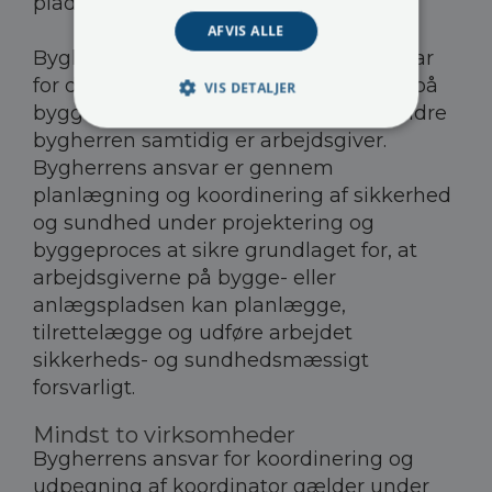
pladsen.
AFVIS ALLE
Bygherren har ikke noget direkte ansvar
for de ansattes sikkerhed og sundhed på
VIS DETALJER
bygge- eller anlægspladsen - medmindre
bygherren samtidig er arbejdsgiver.
Bygherrens ansvar er gennem
planlægning og koordinering af sikkerhed
og sundhed under projektering og
byggeproces at sikre grundlaget for, at
arbejdsgiverne på bygge- eller
anlægspladsen kan planlægge,
tilrettelægge og udføre arbejdet
sikkerheds- og sundhedsmæssigt
forsvarligt.
Mindst to virksomheder
Bygherrens ansvar for koordinering og
udpegning af koordinator gælder under