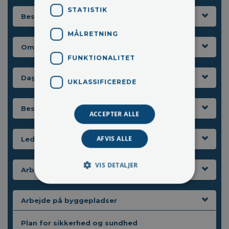
STATISTIK
Beskyttelse af arbejdsmiljørepræsentant
MÅLRETNING
Om sikkerhedsudvalget
FUNKTIONALITET
Daglig sikkerhedsleder
UKLASSIFICEREDE
Best pracis
ACCEPTER ALLE
AFVIS ALLE
Ledelse og arbejdsmiljø
VIS DETALJER
Arbejdstilsynet
Arbejde på byggepladser
Plan for sikkerhed og sundhed