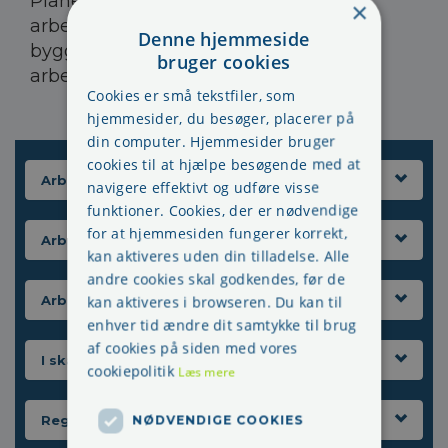
Planen skal være tilgængelig for alle
×
arbejdsgivere og ansatte på
Denne hjemmeside
byggepladsen, indtil det særligt farlige
bruger cookies
arbejde er afsluttet.
Cookies er små tekstfiler, som
hjemmesider, du besøger, placerer på
din computer. Hjemmesider bruger
cookies til at hjælpe besøgende med at
Arbejdsgiverens ansvar
navigere effektivt og udføre visse
funktioner. Cookies, der er nødvendige
for at hjemmesiden fungerer korrekt,
Arbejdsmiljøgruppen
kan aktiveres uden din tilladelse. Alle
andre cookies skal godkendes, før de
Arbejdsmiljørepræsentant
kan aktiveres i browseren. Du kan til
enhver tid ændre dit samtykke til brug
af cookies på siden med vores
I skal I AMO følgende
cookiepolitik
Læs mere
Regelsættet
NØDVENDIGE COOKIES