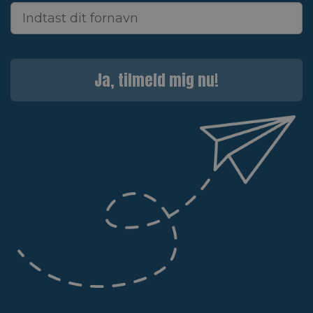
Ja, tilmeld mig nu!