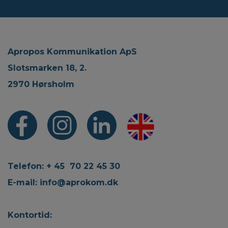
Apropos Kommunikation ApS
Slotsmarken 18, 2.
2970 Hørsholm
Telefon: + 45 70 22 45 30
E-mail:
info@aprokom.dk
Kontortid: