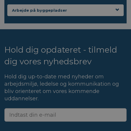
Arbejde på byggepladser
Hold dig opdateret - tilmeld
dig vores nyhedsbrev
Hold dig up-to-date med nyheder om
arbejdsmiljø, ledelse og kommunikation og
bliv orienteret om vores kommende
uddannelser.