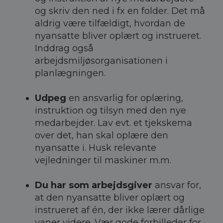
og skriv den ned i fx en folder. Det må
aldrig være tilfældigt, hvordan de
nyansatte bliver oplært og instrueret.
Inddrag også
arbejdsmiljøsorganisationen i
planlægningen.
Udpeg
en ansvarlig for oplæring,
instruktion og tilsyn med den nye
medarbejder. Lav evt. et tjekskema
over det, han skal oplære den
nyansatte i. Husk relevante
vejledninger til maskiner m.m.
Du har som arbejdsgiver
ansvar for,
at den nyansatte bliver oplært og
instrueret af én, der ikke lærer dårlige
vaner videre. Vær gode forbilleder for