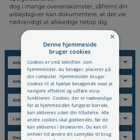
dog i mange overenskomster, såfremt din
arbejdsgiver kan dokumentere, at det var
nødvendigt at afskedige netop dig.
×
Denne hjemmeside
bruger cookies
Cookies er små tekstfiler, som
Arbejdsgiverens ansvar
hjemmesider, du besøger, placerer på
din computer. Hjemmesider bruger
Arbejdsmiljøgruppen
cookies til at hjælpe besøgende med at
navigere effektivt og udføre visse
funktioner. Cookies, der er nødvendige
Arbejdsmiljørepræsentant
for at hjemmesiden fungerer korrekt,
kan aktiveres uden din tilladelse. Alle
I skal I AMO følgende
andre cookies skal godkendes, før de
kan aktiveres i browseren. Du kan til
enhver tid ændre dit samtykke til brug
Regelsættet