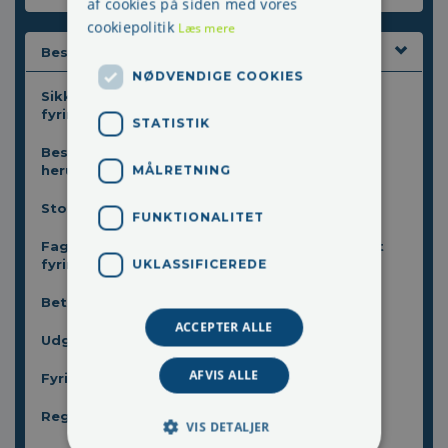
af cookies på siden med vores
cookiepolitik
Læs mere
Beskyttelse af arbejdsmiljørepræsentant
NØDVENDIGE COOKIES
Sikkerhedsrepræsentanter er beskyttet ved
fyring
STATISTIK
Beskyttelse af arbejdsmiljørepræsentanten -
herunder fyring
MÅLRETNING
Stor erstatning til fyret landbrugsvikar
FUNKTIONALITET
Fagligt aktiv tildelt erstatning for uberettiget
fyring
UKLASSIFICEREDE
Betaling i forbindelse med møder
ACCEPTER ALLE
Udgifter og uddannelse for AMR
AFVIS ALLE
Fyring af tillidsrepræsentant
Regler for fyring af en sikkerhedsvalgt
VIS DETALJER