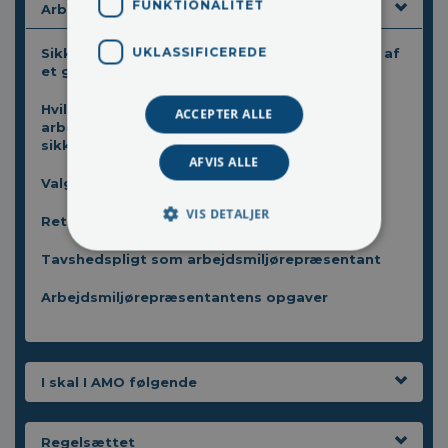
FUNKTIONALITET
Arbejdsmiljørepræsentant
UKLASSIFICEREDE
Sikkerhedsrepræsentanten – en væsentlig del af
et godt arbejdsmiljø!
Hvilke rettigheder har en
ACCEPTER ALLE
arbejdsmiljørepræsentant/
sikkerhedsrepræsentant
AFVIS ALLE
Valg af sikkerhedsrepræsentant
VIS DETALJER
Ret til efteruddannelse om arbejdsmiljø
Tavshedspligt som arbejdsmiljørepræsentant
Arbejdsmiljørepræsentantens opgaver
I skal I AMO følgende
Regelsættet