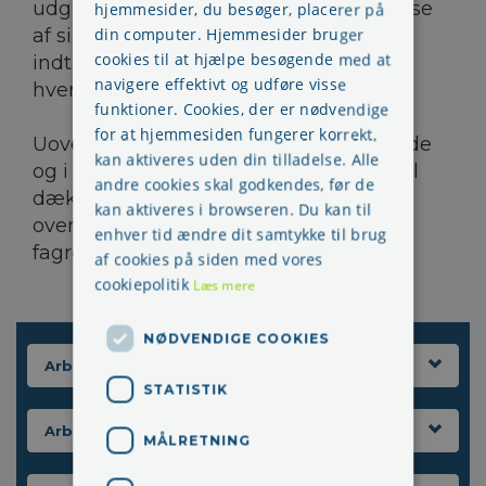
udgifterne herved, herunder godtgørelse
hjemmesider, du besøger, placerer på
af sikkerhedsrepræsentantens tab af
din computer. Hjemmesider bruger
cookies til at hjælpe besøgende med at
indtægt i forbindelse med udførelse af
navigere effektivt og udføre visse
hvervet som sikkerhedsrepræsentant.
funktioner. Cookies, der er nødvendige
for at hjemmesiden fungerer korrekt,
Uoverensstemmelse om, i hvilke tilfælde
kan aktiveres uden din tilladelse. Alle
og i hvilket omfang arbejdsgiveren skal
andre cookies skal godkendes, før de
dække udgifter forbundet med de
kan aktiveres i browseren. Du kan til
ovennævnte aktiviteter, afgøres ved
enhver tid ændre dit samtykke til brug
fagretlig behandling.
af cookies på siden med vores
cookiepolitik
Læs mere
NØDVENDIGE COOKIES
Arbejdsgiverens ansvar
STATISTIK
Arbejdsmiljøgruppen
MÅLRETNING