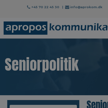
+45 70 22 45 30
|
info@aprokom.dk
Seniorpolitik
Senio