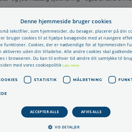
dersamtaler
ersamtaler er oplagte til at diskutere den enkel
Denne hjemmeside bruger cookies
kan bruges til at diskutere, om medarbejderen har
 små tekstfiler, som hjemmesider, du besøger, placerer på din 
hov, kan man lave en seniorordning.
r bruger cookies til at hjælpe besøgende med at navigere effek
se funktioner. Cookies, der er nødvendige for at hjemmesiden f
inger
n aktiveres uden din tilladelse. Alle andre cookies skal godkende
gså være mulighed for at indføre for eksempel dele
res i browseren. Du kan til enhver tid ændre dit samtykke til bru
is ved skærmarbejde kan nedsættes. Således få
 siden med vores cookiepolitik
Læs mere
for afvekslende arbejde, og det er med til at gavn
COOKIES
STATISTIK
MÅLRETNING
FUNK
politik kan give mulighed for individuelle afta
EDE
sel af specielle arbejdsopgaver
hed for nedsat arbejdstid med fuld pensionsindb
ve fleksible arbejdstider
ACCEPTER ALLE
AFVIS ALLE
t tid uden at gå ned i løn
oling
VIS DETALJER
frihed