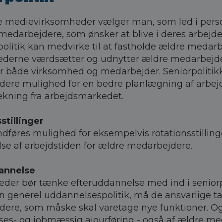
medievirksomheder vælger man, som led i persona
 medarbejdere, som ønsker at blive i deres arbejde
politik kan medvirke til at fastholde ældre meda
derne værdsætter og udnytter ældre medarbejde
for både virksomhed og medarbejder. Seniorpolitik
ere mulighed for en bedre planlægning af arbejds
ækning fra arbejdsmarkedet.
stillinger
dføres mulighed for eksempelvis rotationsstillinge
se af arbejdstiden for ældre medarbejdere.
annelse
der bør tænke efteruddannelse med ind i seniorp
en generel uddannelsespolitik, må de ansvarlige ta
ere, som måske skal varetage nye funktioner. Og
es- og jobmæssig ajourføring - også af ældre me