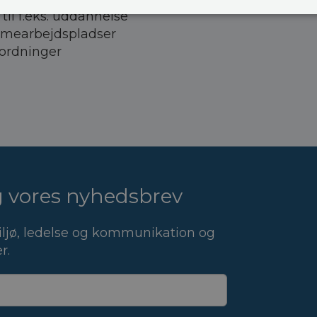
 til f.eks. uddannelse
mearbejdspladser
ordninger
ig vores nyhedsbrev
ljø, ledelse og kommunikation og
r.