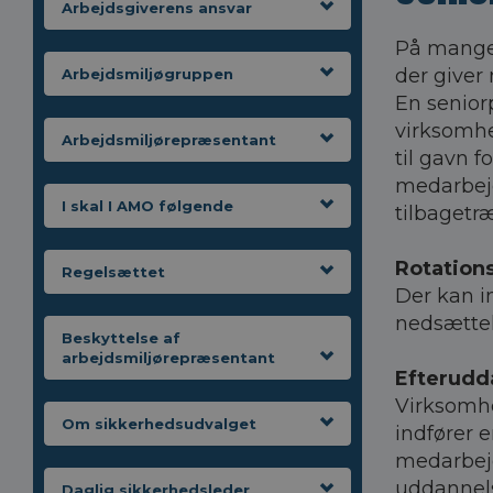
Arbejdsgiverens ansvar
På mange 
der giver
Arbejdsmiljøgruppen
En senior
virksomhe
Arbejdsmiljørepræsentant
til gavn 
medarbejd
I skal I AMO følgende
tilbagetr
Rotations
Regelsættet
Der kan in
nedsættel
Beskyttelse af
arbejdsmiljørepræsentant
Efterudd
Virksomhe
Om sikkerhedsudvalget
indfører 
medarbejd
uddannels
Daglig sikkerhedsleder