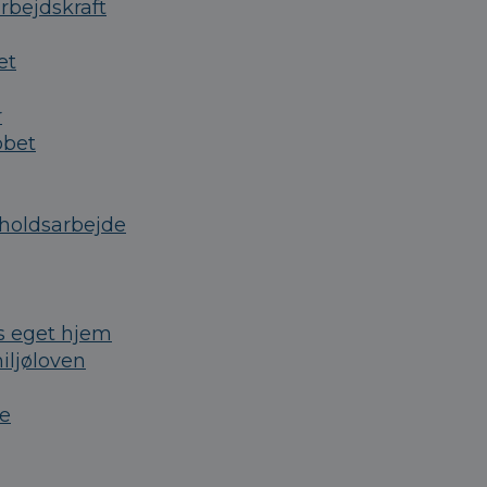
rbejdskraft
et
r
bbet
eholdsarbejde
ns eget hjem
iljøloven
de