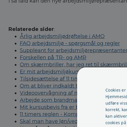
I så fald kan den nye arbejdsmiljørepræsentant 
Relaterede sider
:
Årlig arbejdsmiljødrøftelse i AMO
FAQ arbejdsmiljø - spørgsmål og regler
Suppleant for arbejdsmiljørepræsentante
Forskellen på TR- og AMR
Om skærmbriller, har jeg ret til skærmbril
Er mit arbejdsmiljøkursus for gammelt
Tilsidesættelse af 11 timers reglen
Om at bliver indkaldt til møde på en frida
Cookies er
Videoovervågning af medarbejdere
Hjemmeside
Arbejde som brandmand på døgnvagt og h
udføre vis
Mit kursusbevis fra er blevet væk
korrekt, ka
11 timers reglen - Kompenserende hvilepe
kan aktive
Skal man have løn/vederlag som AMO-re
cookies på