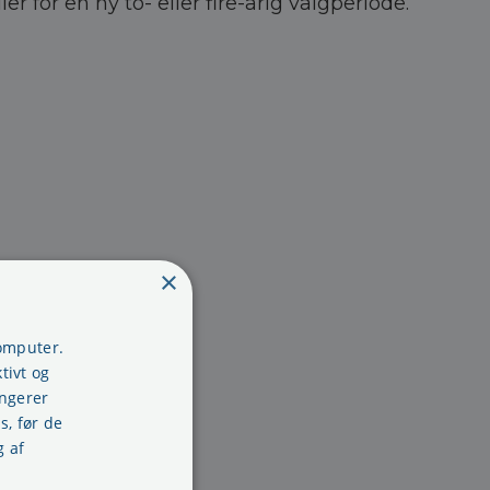
 for en ny to- eller fire-årig valgperiode.
×
computer.
tivt og
ungerer
s, før de
g af