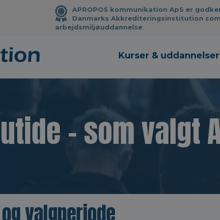
APROPOS kommunikation ApS er godkendt
Danmarks Akkrediteringsinstitution som
arbejdsmiljøuddannelse
Kurser & uddannelser
utide - som valgt
 og valgperiode