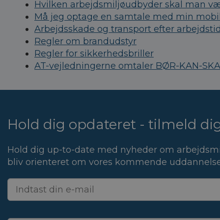
Hvilken arbejdsmiljøudbyder skal man v
Må jeg optage en samtale med min mobil
Arbejdsskade og transport efter arbejdsti
Regler om brandudstyr
Regler for sikkerhedsbriller
AT-vejledningerne omtaler BØR-KAN-SK
Hold dig opdateret - tilmeld d
Hold dig up-to-date med nyheder om arbejdsmi
bliv orienteret om vores kommende uddannelse