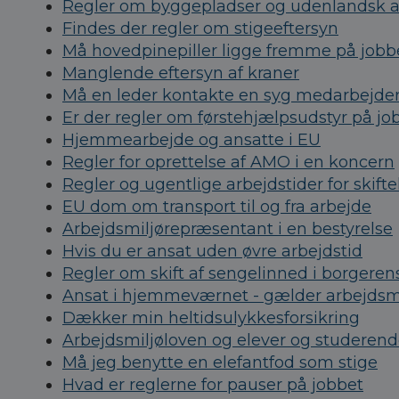
Regler om byggepladser og udenlandsk a
Findes der regler om stigeeftersyn
Må hovedpinepiller ligge fremme på jobb
Manglende eftersyn af kraner
Må en leder kontakte en syg medarbejde
Er der regler om førstehjælpsudstyr på jo
Hjemmearbejde og ansatte i EU
Regler for oprettelse af AMO i en koncern
Regler og ugentlige arbejdstider for skift
EU dom om transport til og fra arbejde
Arbejdsmiljørepræsentant i en bestyrelse
Hvis du er ansat uden øvre arbejdstid
Regler om skift af sengelinned i borgere
Ansat i hjemmeværnet - gælder arbejdsm
Dækker min heltidsulykkesforsikring
Arbejdsmiljøloven og elever og studeren
Må jeg benytte en elefantfod som stige
Hvad er reglerne for pauser på jobbet