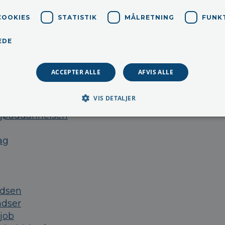
COOKIES
STATISTIK
MÅLRETNING
FUNK
EDE
e omkostninger
ACCEPTER ALLE
AFVIS ALLE
sentant
VIS DETALJER
ljøuddannelsen
ag
adsen
adser
 job