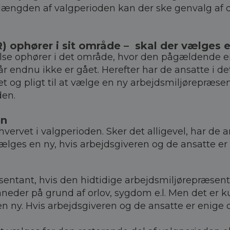
t længden af valgperioden kan der ske genvalg af
) ophører i sit område – skal der vælges
e ophører i det område, hvor den pågældende er va
r endnu ikke er gået. Herefter har de ansatte i d
t og pligt til at vælge en ny arbejdsmiljørepræsen
eden.
en
rvet i valgperioden. Sker det alligevel, har de an
ælges en ny, hvis arbejdsgiveren og de ansatte er
entant, hvis den hidtidige arbejdsmiljørepræsent
er på grund af orlov, sygdom e.l. Men det er k
en ny. Hvis arbejdsgiveren og de ansatte er enige