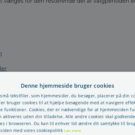
vælges for den resterende del af valgperioden eller
n
ler
Denne hjemmeside bruger cookies
g
 små tekstfiler, som hjemmesider, du besøger, placerer på din 
r bruger cookies til at hjælpe besøgende med at navigere effek
viletid
se funktioner. Cookies, der er nødvendige for at hjemmesiden f
n aktiveres uden din tilladelse. Alle andre cookies skal godkende
rioder og fridøgn
res i browseren. Du kan til enhver tid ændre dit samtykke til bru
præsentant
 siden med vores cookiepolitik
Læs mere