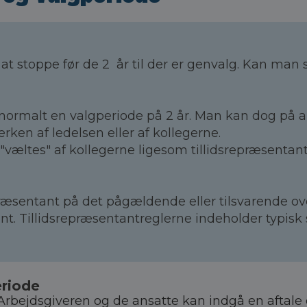
 stoppe før de 2 år til der er genvalg. Kan man så
ormalt en valgperiode på 2 år. Man kan dog på arb
ken af ledelsen eller af kollegerne.
"væltes" af kollegerne ligesom tillidsrepræsenta
epræsentant på det pågældende eller tilsvarende 
t. Tillidsrepræsentantreglerne indeholder typisk
riode
Arbejdsgiveren og de ansatte kan indgå en aftale 