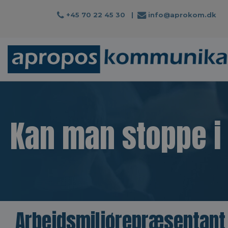
+45 70 22 45 30
|
info@aprokom.dk
Kan man stoppe i 
Arbejdsmiljørepræsentant