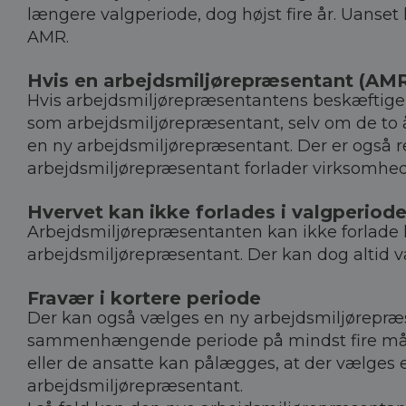
længere valgperiode, dog højst fire år. Uanse
AMR.
Hvis en arbejdsmiljørepræsentant (AMR
Hvis arbejdsmiljørepræsentantens beskæftigels
som arbejdsmiljørepræsentant, selv om de to å
en ny arbejdsmiljørepræsentant. Der er også re
arbejdsmiljørepræsentant forlader virksomh
Hvervet kan ikke forlades i valgperiod
Arbejdsmiljørepræsentanten kan ikke forlade hve
arbejdsmiljørepræsentant. Der kan dog altid v
Fravær i kortere periode
Der kan også vælges en ny arbejdsmiljørepræs
sammenhængende periode på mindst fire måned
eller de ansatte kan pålægges, at der vælges 
arbejdsmiljørepræsentant.