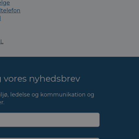
ælge
telefon
d
AL
ig vores nyhedsbrev
ljø, ledelse og kommunikation og
r.