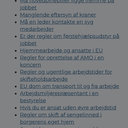
Må hovedpinepiller ligge fremme på
jobbet
Manglende eftersyn af kraner
Må en leder kontakte en syg
medarbejder
Er der regler om førstehjælpsudstyr på
jobbet
Hjemmearbejde og ansatte i EU
Regler for oprettelse af AMO i en
koncern
Regler og ugentlige arbejdstider for
skifteholdsarbejde
EU dom om transport til og fra arbejde
Arbejdsmiljørepræsentant i en
bestyrelse
Hvis du er ansat uden øvre arbejdstid
Regler om skift af sengelinned i
borgerens eget hjem