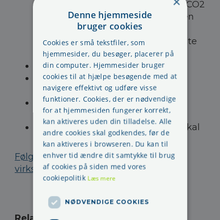
×
det grønne felt? Kontrolvejning af CO2
Denne hjemmeside
-slukkere for kontrol af, at slukkeren
bruger cookies
indeholder den korrekte mængde
CO2 – det skal sikres, at de anvendte
Cookies er små tekstfiler, som
vægte overholder kravene
hjemmesider, du besøger, placerer på
din computer. Hjemmesider bruger
Er plomberingen i orden?
cookies til at hjælpe besøgende med at
Er slukkerbeholderen forfalden til
navigere effektivt og udføre visse
periodisk undersøgelse?
funktioner. Cookies, der er nødvendige
Er der åbenlyse beskadigelser på
for at hjemmesiden fungerer korrekt,
slukkeren?
kan aktiveres uden din tilladelse. Alle
Er der ved tilsynet observeret fejl skal
andre cookies skal godkendes, før de
slukkeren til serviceeftersyn
kan aktiveres i browseren. Du kan til
enhver tid ændre dit samtykke til brug
Følgende skema kunne bruges i Jeres
af cookies på siden med vores
virksomhed.
cookiepolitik
Læs mere
NØDVENDIGE COOKIES
Relaterede sider
: