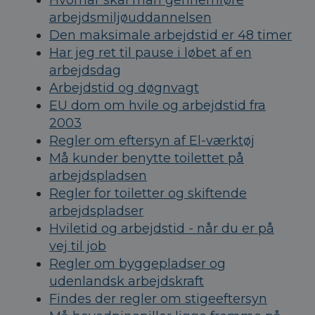
Hvornår skal man gennemføre
arbejdsmiljøuddannelsen
Den maksimale arbejdstid er 48 timer
Har jeg ret til pause i løbet af en
arbejdsdag
Arbejdstid og døgnvagt
EU dom om hvile og arbejdstid fra
2003
Regler om eftersyn af El-værktøj
Må kunder benytte toilettet på
arbejdspladsen
Regler for toiletter og skiftende
arbejdspladser
Hviletid og arbejdstid - når du er på
vej til job
Regler om byggepladser og
udenlandsk arbejdskraft
Findes der regler om stigeeftersyn