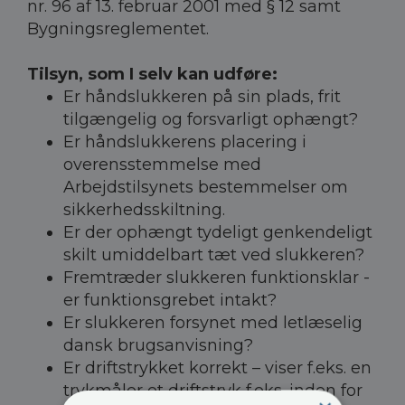
nr. 96 af 13. februar 2001 med § 12 samt
Bygningsreglementet.
Tilsyn, som I selv kan udføre:
Er håndslukkeren på sin plads, frit
tilgængelig og forsvarligt ophængt?
Er håndslukkerens placering i
overensstemmelse med
Arbejdstilsynets bestemmelser om
sikkerhedsskiltning.
Er der ophængt tydeligt genkendeligt
skilt umiddelbart tæt ved slukkeren?
​Fremtræder slukkeren funktionsklar -
er funktionsgrebet intakt?
Er slukkeren forsynet med letlæselig
dansk brugsanvisning?
Er driftstrykket korrekt – viser f.eks. en
trykmåler et driftstryk f.eks. inden for