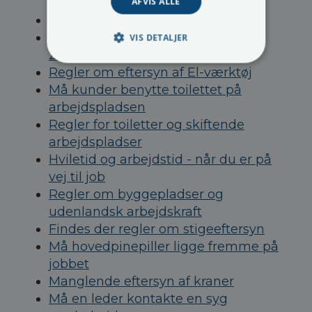
arbejdsdag
AFVIS ALLE
Arbejdstid og døgnvagt
EU dom om hvile og arbejdstid fra
VIS DETALJER
2003
Regler om eftersyn af El-værktøj
Må kunder benytte toilettet på
arbejdspladsen
Regler for toiletter og skiftende
arbejdspladser
Hviletid og arbejdstid - når du er på
vej til job
Regler om byggepladser og
udenlandsk arbejdskraft
Findes der regler om stigeeftersyn
Må hovedpinepiller ligge fremme på
jobbet
Manglende eftersyn af kraner
Må en leder kontakte en syg