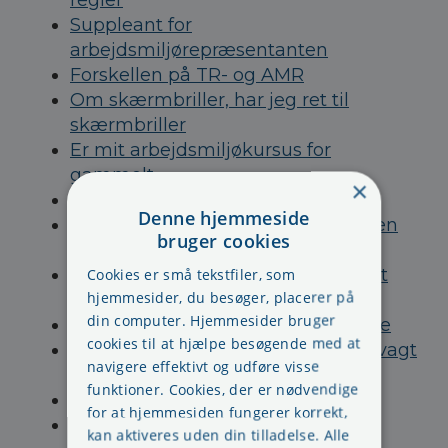
regler
Suppleant for
arbejdsmiljørepræsentanten
Forskellen på TR- og AMR
Om skærmbriller, har jeg ret til
skærmbriller
Er mit arbejdsmiljøkursus for
gammelt
×
Tilsidesættelse af 11 timers reglen
Denne hjemmeside
Om at bliver indkaldt til møde på en
bruger cookies
fridag
Kan man stoppe i utide - som valgt
Cookies er små tekstfiler, som
hjemmesider, du besøger, placerer på
AMR
din computer. Hjemmesider bruger
Videoovervågning af medarbejdere
cookies til at hjælpe besøgende med at
Arbejde som brandmand på døgnvagt
navigere effektivt og udføre visse
og hviletid
funktioner. Cookies, der er nødvendige
Mit kursusbevis fra er blevet væk
for at hjemmesiden fungerer korrekt,
11 timers reglen - Kompenserende
kan aktiveres uden din tilladelse. Alle