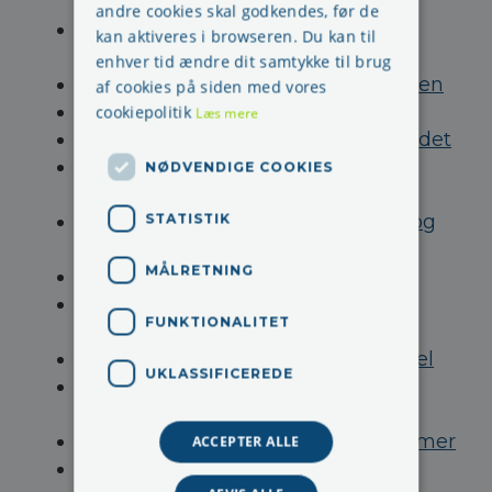
hvileperioder og fridøgn
andre cookies skal godkendes, før de
Skal man have løn/vederlag som
kan aktiveres i browseren. Du kan til
AMO-repræsentant
enhver tid ændre dit samtykke til brug
Hvornår må man bade i arbejdstiden
af cookies på siden med vores
Frivillige og arbejdsmiljø
cookiepolitik
Læs mere
Når du rejser tjenesterejser i udlandet
Straf for at overtræde
NØDVENDIGE COOKIES
Arbejdsmiljøloven
Deltagelse på arbejdsmiljøkurser og
STATISTIK
dine omkostninger
MÅLRETNING
Rejsetid og tjenesterejser
Hvem kan vælges som
FUNKTIONALITET
arbejdsmiljørepræsentant
Arbejdsmiljørepræsentant og barsel
UKLASSIFICEREDE
Hvornår skal man gennemføre
arbejdsmiljøuddannelsen
Den maksimale arbejdstid er 48 timer
ACCEPTER ALLE
Har jeg ret til pause i løbet af en