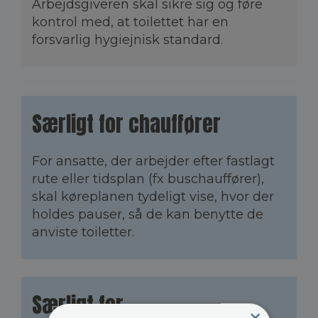
Arbejdsgiveren skal sikre sig og føre
kontrol med, at toilettet har en
forsvarlig hygiejnisk standard.
Særligt for chauffører
For ansatte, der arbejder efter fastlagt
rute eller tidsplan (fx buschauffører),
skal køreplanen tydeligt vise, hvor der
holdes pauser, så de kan benytte de
anviste toiletter.
Særligt for
×