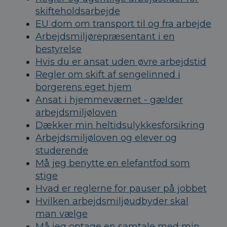
skifteholdsarbejde
EU dom om transport til og fra arbejde
Arbejdsmiljørepræsentant i en
bestyrelse
Hvis du er ansat uden øvre arbejdstid
Regler om skift af sengelinned i
borgerens eget hjem
Ansat i hjemmeværnet - gælder
arbejdsmiljøloven
Dækker min heltidsulykkesforsikring
Arbejdsmiljøloven og elever og
studerende
Må jeg benytte en elefantfod som
stige
Hvad er reglerne for pauser på jobbet
Hvilken arbejdsmiljøudbyder skal
man vælge
Må jeg optage en samtale med min