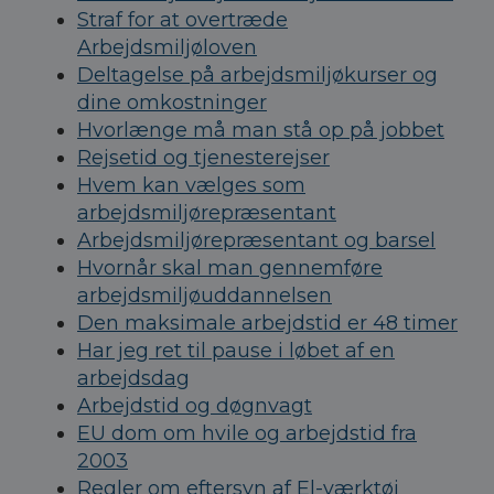
Straf for at overtræde
Arbejdsmiljøloven
Deltagelse på arbejdsmiljøkurser og
dine omkostninger
Hvorlænge må man stå op på jobbet
Rejsetid og tjenesterejser
Hvem kan vælges som
arbejdsmiljørepræsentant
Arbejdsmiljørepræsentant og barsel
Hvornår skal man gennemføre
arbejdsmiljøuddannelsen
Den maksimale arbejdstid er 48 timer
Har jeg ret til pause i løbet af en
arbejdsdag
Arbejdstid og døgnvagt
EU dom om hvile og arbejdstid fra
2003
Regler om eftersyn af El-værktøj