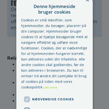
rengøringspersonale
Denne hjemmeside
Det er accepteret, at
bruger cookies
rengøringspersonale bruger de
Cookies er små tekstfiler, som
offentlige toiletter, de selv gør rent som
hjemmesider, du besøger, placerer på
en del af deres arbejde.
din computer. Hjemmesider bruger
cookies til at hjælpe besøgende med at
navigere effektivt og udføre visse
funktioner. Cookies, der er nødvendige
for at hjemmesiden fungerer korrekt,
Relaterede sider
:
kan aktiveres uden din tilladelse. Alle
Årlig arbejdsmiljødrøftelse i AMO
andre cookies skal godkendes, før de
FAQ arbejdsmiljø - spørgsmål og
kan aktiveres i browseren. Du kan til
enhver tid ændre dit samtykke til brug
regler
af cookies på siden med vores
Suppleant for
cookiepolitik
Læs mere
arbejdsmiljørepræsentanten
Forskellen på TR- og AMR
NØDVENDIGE COOKIES
Om skærmbriller, har jeg ret til
skærmbriller