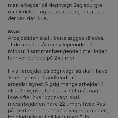
man arbejder på døgnvagt. Jeg spurgte
min ledelse - og de svarede og fortalte, at
det var der ikke...
Svar:
Arbejdstiden skal tilrettelægges således,
at de ansatte får en hvileperiode på
mindst 11 sammenhængende timer inden
for hver periode på 24 timer.
Hvis I arbejder på døgnvagt, så skal I have
Jeres døgnvagt godkendt af
arbejdstilsynet. Rigtig mange arbejder 2
eller 3 døgnvagter i træk, det må man
ikke. Efter hver døgnvagt, skal
medarbejderen have 22 timers hvile. Pas
på med mere end 2 døgnvagter om ugen,
for pludselig er i på kant med EU's