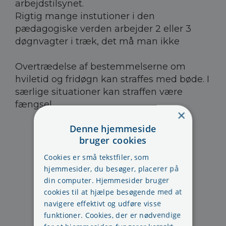
arbejdstilsynet.
Rigtig mange instutioner i den
pædagogiske verden arbejder 2 eller 3
døgnvagter i træk, det må man ikke
Overtrædelse af bestemmelserne om
hviletid og fridøgn kan straffes med bøde. I
særlige situationer kan straffen være
fængsel.
×
Denne hjemmeside
bruger cookies
Cookies er små tekstfiler, som
hjemmesider, du besøger, placerer på
din computer. Hjemmesider bruger
cookies til at hjælpe besøgende med at
navigere effektivt og udføre visse
funktioner. Cookies, der er nødvendige