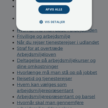
Mit kursusbevis fra er blevet væk
11 timers reglen - Kompenserende
AFVIS ALLE
hvileperioder og fridøgn
Skal man have løn/vederlag som
VIS DETALJER
AMO-repræsentant
Hvornår må man bade i arbejdstiden
Frivillige og arbejdsmiljø
Når du rejser tjenesterejser i udlandet
Straf for at overtræde
Arbejdsmiljøloven
Deltagelse på arbejdsmiljøkurser og
dine omkostninger
Hvorlænge må man stå op på jobbet
Rejsetid og tjenesterejser
Hvem kan vælges som
arbejdsmiljørepræsentant
Arbejdsmiljørepræsentant og barsel
Hvornår skal man gennemføre