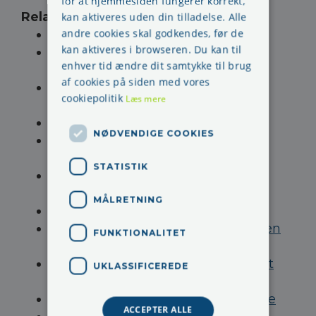
for at hjemmesiden fungerer korrekt,
Relaterede sider
:
kan aktiveres uden din tilladelse. Alle
andre cookies skal godkendes, før de
Årlig arbejdsmiljødrøftelse i AMO
kan aktiveres i browseren. Du kan til
FAQ arbejdsmiljø - spørgsmål og
enhver tid ændre dit samtykke til brug
regler
af cookies på siden med vores
Suppleant for
cookiepolitik
Læs mere
arbejdsmiljørepræsentanten
Forskellen på TR- og AMR
NØDVENDIGE COOKIES
Om skærmbriller, har jeg ret til
skærmbriller
STATISTIK
Er mit arbejdsmiljøkursus for
gammelt
MÅLRETNING
Tilsidesættelse af 11 timers reglen
Om at bliver indkaldt til møde på en
FUNKTIONALITET
fridag
Kan man stoppe i utide - som valgt
UKLASSIFICEREDE
AMR
Videoovervågning af medarbejdere
ACCEPTER ALLE