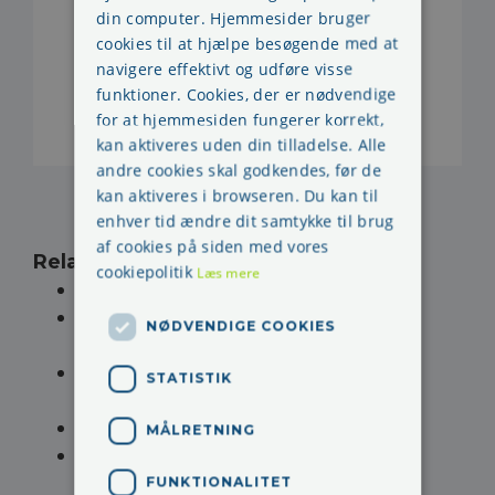
din computer. Hjemmesider bruger
cookies til at hjælpe besøgende med at
navigere effektivt og udføre visse
funktioner. Cookies, der er nødvendige
for at hjemmesiden fungerer korrekt,
kan aktiveres uden din tilladelse. Alle
andre cookies skal godkendes, før de
kan aktiveres i browseren. Du kan til
enhver tid ændre dit samtykke til brug
af cookies på siden med vores
Relaterede sider
:
cookiepolitik
Læs mere
Årlig arbejdsmiljødrøftelse i AMO
FAQ arbejdsmiljø - spørgsmål og
NØDVENDIGE COOKIES
regler
Suppleant for
STATISTIK
arbejdsmiljørepræsentanten
Forskellen på TR- og AMR
MÅLRETNING
Om skærmbriller, har jeg ret til
skærmbriller
FUNKTIONALITET