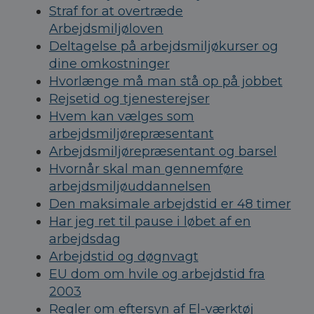
Straf for at overtræde
Arbejdsmiljøloven
Deltagelse på arbejdsmiljøkurser og
dine omkostninger
Hvorlænge må man stå op på jobbet
Rejsetid og tjenesterejser
Hvem kan vælges som
arbejdsmiljørepræsentant
Arbejdsmiljørepræsentant og barsel
Hvornår skal man gennemføre
arbejdsmiljøuddannelsen
Den maksimale arbejdstid er 48 timer
Har jeg ret til pause i løbet af en
arbejdsdag
Arbejdstid og døgnvagt
EU dom om hvile og arbejdstid fra
2003
Regler om eftersyn af El-værktøj