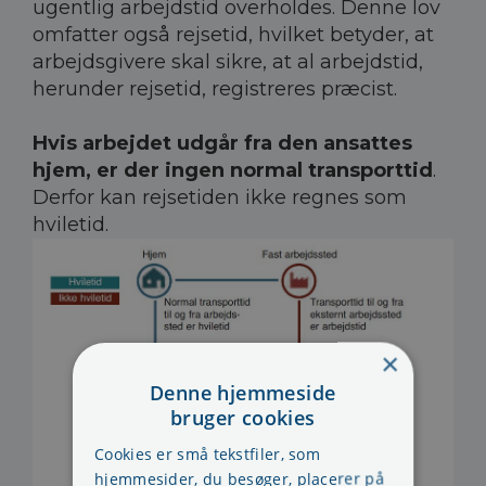
ugentlig arbejdstid overholdes. Denne lov
omfatter også rejsetid, hvilket betyder, at
arbejdsgivere skal sikre, at al arbejdstid,
herunder rejsetid, registreres præcist.
Hvis arbejdet udgår fra den ansattes
hjem, er der ingen normal transporttid
.
Derfor kan rejsetiden ikke regnes som
hviletid.
×
Denne hjemmeside
bruger cookies
Cookies er små tekstfiler, som
hjemmesider, du besøger, placerer på